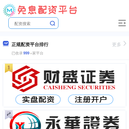
正规配资平台排行
更多
已收录
999
+家平台