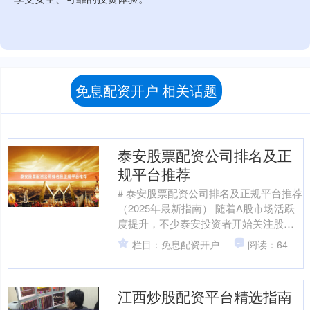
免息配资开户 相关话题
泰安股票配资公司排名及正
规平台推荐
# 泰安股票配资公司排名及正规平台推荐
（2025年最新指南） 随着A股市场活跃
度提升，不少泰安投资者开始关注股票
配资这一杠杆工具。然而，配资行业鱼
栏目：免息配资开户
阅读：64
龙混杂，如何筛....
江西炒股配资平台精选指南