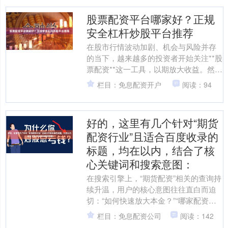
股票配资平台哪家好？正规
安全杠杆炒股平台推荐
在股市行情波动加剧、机会与风险并存
的当下，越来越多的投资者开始关注**股
票配资**这一工具，以期放大收益。然
而，面对网络上琳琅满目的配资平台，
栏目：免息配资开户
阅读：94
一个核心问题萦绕在....
好的，这里有几个针对“期货
配资行业”且适合百度收录的
标题，均在以内，结合了核
心关键词和搜索意图：
在搜索引擎上，“期货配资”相关的查询持
续升温，用户的核心意图往往直白而迫
切：“如何快速放大本金？”“哪家配资公
司安全可靠？”这些搜索背后，是一个个
栏目：免息配资公司
阅读：142
渴望在期货市场....