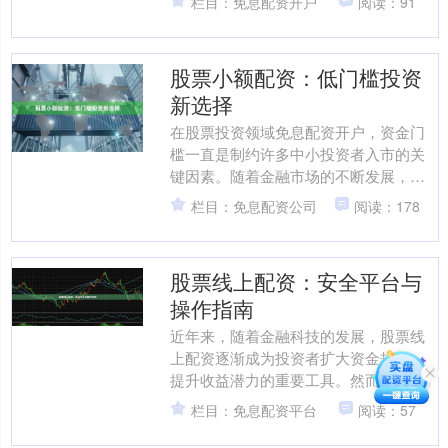
栏目：免息配资开户
阅读：91
配资平台尤为重要。本文将....
股票小额配资：低门槛投资
新选择
在股票投资领域免息配资开户，资金门
槛一直是制约许多中小投资者入市的关
键因素。随着金融市场的不断发展，一
种名为“股票小额配资”的投资方式逐渐进
栏目：免息配资公司
阅读：178
入大众视野，为资金有....
股票线上配资：安全平台与
操作指南
近年来，随着金融科技的发展，股票线
上配资逐渐成为投资者扩大资金规模、
提升收益潜力的重要工具。然而，市场
上配资平台良莠不齐，如何选择安全可
栏目：免息配资平台
阅读：57
靠的平台，并正确操作，是....