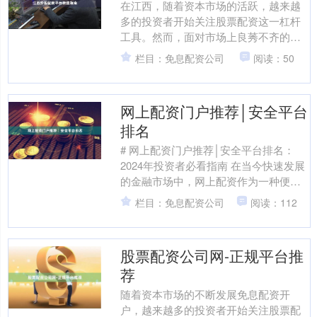
在江西，随着资本市场的活跃，越来越
多的投资者开始关注股票配资这一杠杆
工具。然而，面对市场上良莠不齐的配
资平台，如何筛选出合规、安全、服务
栏目：免息配资公司
阅读：50
优质的渠道，成为投资者面....
网上配资门户推荐│安全平台
排名
# 网上配资门户推荐│安全平台排名：
2024年投资者必看指南 在当今快速发展
的金融市场中，网上配资作为一种便捷
的资金放大工具，吸引了越来越多投资
栏目：免息配资公司
阅读：112
者的目光。然而，....
股票配资公司网-正规平台推
荐
随着资本市场的不断发展免息配资开
户，越来越多的投资者开始关注股票配