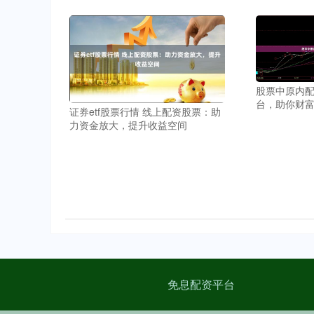
股票中原内配
台，助你财
证券etf股票行情 线上配资股票：助
力资金放大，提升收益空间
免息配资平台