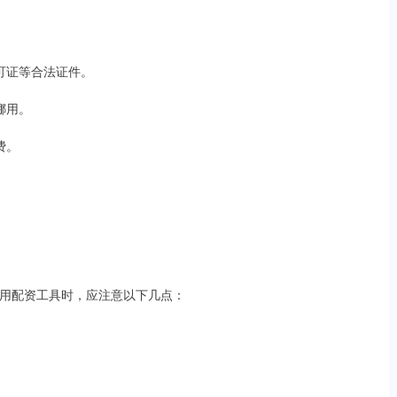
许可证等合法证件。
挪用。
费。
。
用配资工具时，应注意以下几点：