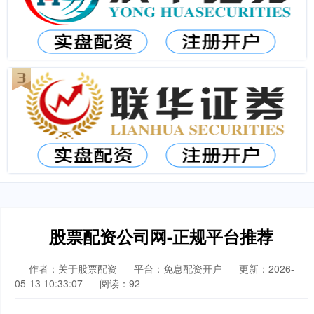
股票配资公司网-正规平台推荐
作者：关于股票配资
平台：免息配资开户
更新：2026-
05-13 10:33:07
阅读：92