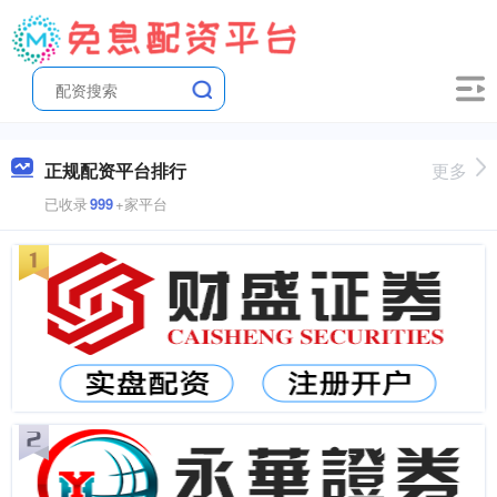
正规配资平台排行
更多
已收录
999
+家平台