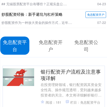
## 无锡股票配资平台有哪些？正规实盘公....
04-23
炒股配资经验：新手避坑与杠杆策略
免息配资开户
炒股配资作为一种放大资金的操作方式，近年....
07-22
免息配资平
免息配资开
免息配资公
台
户
司
银行配资开户流程及注意事
项详解
在投资理财领域，银行配资因其资金安
全性高、操作规范透明，受到越来越多
投资者的关注。本文将详细解析银行配
资的开户流程，并列出关键注意事项，
阅读：181
栏目：免息配资平台
帮助投资者合规、高效地完....