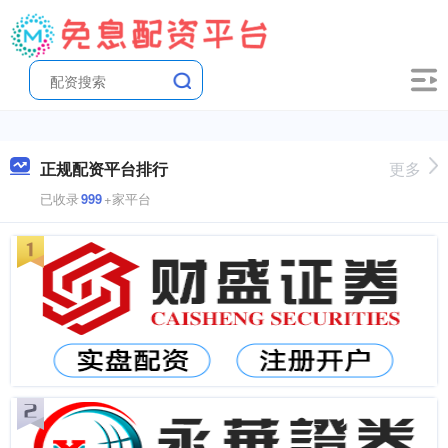
正规配资平台排行
更多
已收录
999
+家平台