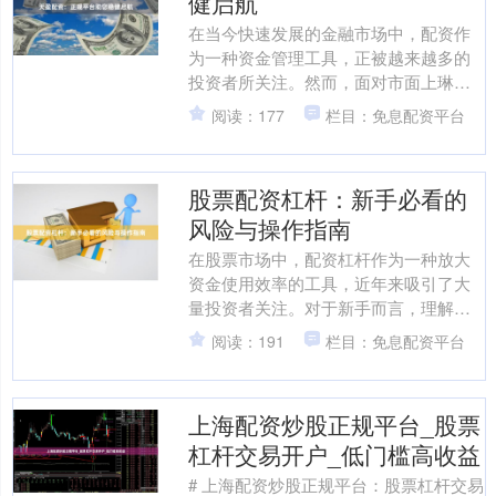
健启航
在当今快速发展的金融市场中，配资作
为一种资金管理工具，正被越来越多的
投资者所关注。然而，面对市面上琳琅
满目的配资平台，如何选择一家正规、
阅读：177
栏目：免息配资平台
安全、专业的配资机构，成....
股票配资杠杆：新手必看的
风险与操作指南
在股票市场中，配资杠杆作为一种放大
资金使用效率的工具，近年来吸引了大
量投资者关注。对于新手而言，理解杠
杆的运作机制及其潜在风险，是参与配
阅读：191
栏目：免息配资平台
资交易前的必修课。本文将....
上海配资炒股正规平台_股票
杠杆交易开户_低门槛高收益
# 上海配资炒股正规平台：股票杠杆交易