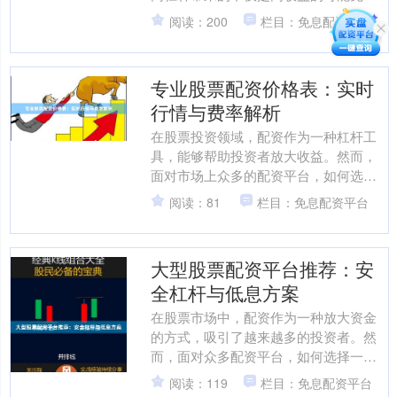
配资开户，也伴随着高风险。对于新手
阅读：200
栏目：免息配资平台
而言，掌握正确的配资经验和....
专业股票配资价格表：实时
行情与费率解析
在股票投资领域，配资作为一种杠杆工
具，能够帮助投资者放大收益。然而，
面对市场上众多的配资平台，如何选择
性价比高的服务？本文将结合实时行
阅读：81
栏目：免息配资平台
情，为您详细解析专业股票配....
大型股票配资平台推荐：安
全杠杆与低息方案
在股票市场中，配资作为一种放大资金
的方式，吸引了越来越多的投资者。然
而，面对众多配资平台，如何选择一家
既安全又提供低息方案的大型平台，成
阅读：119
栏目：免息配资平台
为投资者关注的焦点。本文....