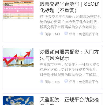
股票交易平台源码｜SEO优
化标题（不重复）
## 股票交易平台源码：构建高效交易系
统的核心要素 在当今数字化金融时代，
股票交易平台源码成为众多金融科技企
业和个人开发者关注的焦点。一个优秀
阅读：141
栏目：免息配资平台
的股票交易平台源码....
炒股如何股票配资：入门方
法与风险提示
在股票市场中，配资作为一种放大资金
杠杆的方式，受到不少投资者的关注。
对于刚接触配资的股民来说，了解其运
作机制、操作方法以及潜在风险至关重
阅读：160
栏目：免息配资平台
要。本文将围绕“炒股如何....
天盈配资：正规平台助您稳