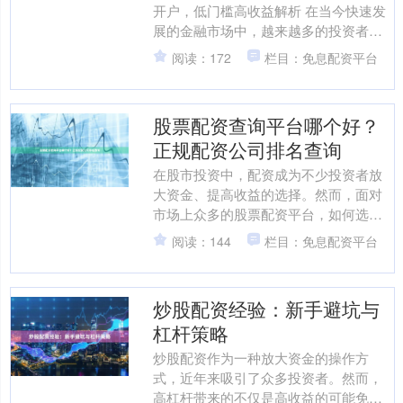
开户，低门槛高收益解析 在当今快速发
展的金融市场中，越来越多的投资者寻
求通过杠杆交易来放大投资收益。上海
阅读：172
栏目：免息配资平台
作为中国的金融中心....
股票配资查询平台哪个好？
正规配资公司排名查询
在股市投资中，配资成为不少投资者放
大资金、提高收益的选择。然而，面对
市场上众多的股票配资平台，如何选择
一个安全可靠的正规配资公司，成为许
阅读：144
栏目：免息配资平台
多投资者关注的焦点。本文....
炒股配资经验：新手避坑与
杠杆策略
炒股配资作为一种放大资金的操作方
式，近年来吸引了众多投资者。然而，
高杠杆带来的不仅是高收益的可能免息