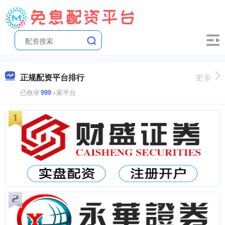
正规配资平台排行
更多
已收录
999
+家平台