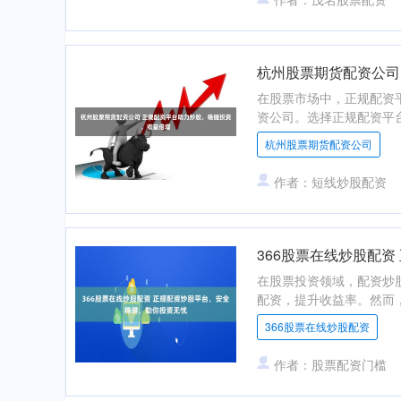
杭州股票期货配资公司
在股票市场中，正规配资
资公司。选择正规配资平台至
杭州股票期货配资公司
作者：短线炒股配资
366股票在线炒股配
在股票投资领域，配资炒
配资，提升收益率。然而，
366股票在线炒股配资
作者：股票配资门槛