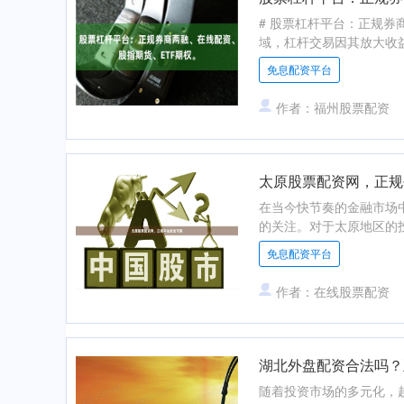
# 股票杠杆平台：正规券
域，杠杆交易因其放大收益
免息配资平台
作者：福州股票配资
太原股票配资网，正规
在当今快节奏的金融市场
的关注。对于太原地区的投
免息配资平台
作者：在线股票配资
湖北外盘配资合法吗？
随着投资市场的多元化，