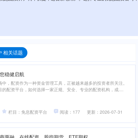
 相关话题
您稳健启航
场中，配资作为一种资金管理工具，正被越来越多的投资者所关注。
的配资平台，如何选择一家正规、安全、专业的配资机构，成....
栏目：免息配资平台
阅读：177
更新：2026-07-31
商两融、在线配资、股指期货、ETF期权。