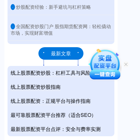
​炒股配资经验：新手避坑与杠杆策略
·
​全国配资炒股门户 股指期货配资网：轻松撬动
·
市场，实现财富增值
最新文章
线上股票配资炒股：杠杆工具与风险须知
线上股票配资炒股指南
线上股票配资：正规平台与操作指南
最可靠股票配资平台推荐（适合SEO）
最新股票配资平台点评：安全与费率实测