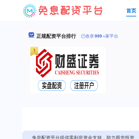
首页
正规配资平台排行
已收录
999
+家平台
免息配资平台提供零利息资金支持，助力股市投资。