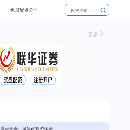
免息配资公司
更多
，享受安全、可靠的投资体验。