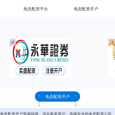
免息配资平台
免息配资开户
免息配资开户
免息配资开户简单快捷，适合新老用户。选择专业的免息配资公司