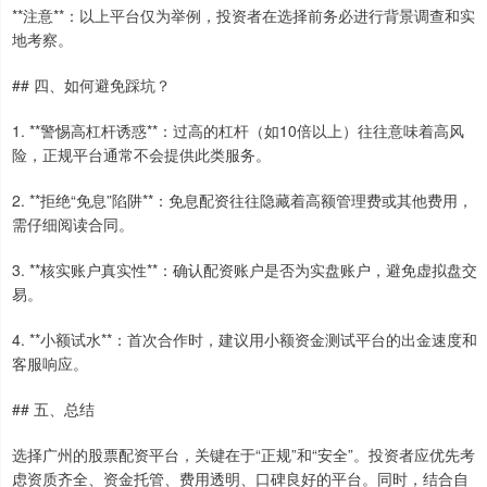
**注意**：以上平台仅为举例，投资者在选择前务必进行背景调查和实
地考察。
## 四、如何避免踩坑？
1. **警惕高杠杆诱惑**：过高的杠杆（如10倍以上）往往意味着高风
险，正规平台通常不会提供此类服务。
2. **拒绝“免息”陷阱**：免息配资往往隐藏着高额管理费或其他费用，
需仔细阅读合同。
3. **核实账户真实性**：确认配资账户是否为实盘账户，避免虚拟盘交
易。
4. **小额试水**：首次合作时，建议用小额资金测试平台的出金速度和
客服响应。
## 五、总结
选择广州的股票配资平台，关键在于“正规”和“安全”。投资者应优先考
虑资质齐全、资金托管、费用透明、口碑良好的平台。同时，结合自