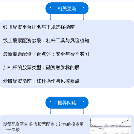
相关更新
银川配资平台排名与正规选择指南
线上股票配资炒股：杠杆工具与风险须知
最新股票配资平台点评：安全与费率实测
加杠杆的股票类型：融资融券标的股
炒股配资指南：杠杆操作与风控要点
推荐阅读
期货配资平台 临海股票配资：让您的投资更
上一层楼