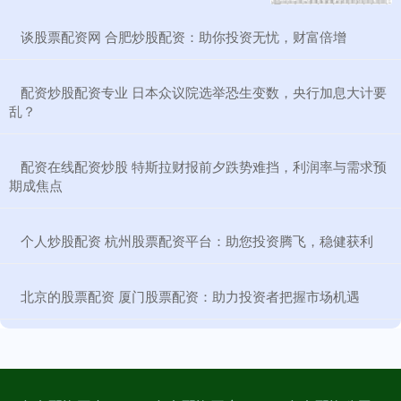
​谈股票配资网 合肥炒股配资：助你投资无忧，财富倍增
​配资炒股配资专业 日本众议院选举恐生变数，央行加息大计要
乱？
​配资在线配资炒股 特斯拉财报前夕跌势难挡，利润率与需求预
期成焦点
​个人炒股配资 杭州股票配资平台：助您投资腾飞，稳健获利
​北京的股票配资 厦门股票配资：助力投资者把握市场机遇