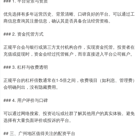
### 1. 平台背景与资质
优先选择有多年运营历史、背景清晰、口碑良好的平台。可以通过工
商信息查询其注册信息，确认其是否具备合法经营资格。
### 2. 资金托管方式
正规平台会与银行或第三方支付机构合作，实现资金托管。投资者在
充值或提现时，资金会经过托管账户，而非直接进入平台公司账户。
### 3. 杠杆与收费透明
正规平台的杠杆倍数通常在1-5倍之间，收费项目（如利息、管理费）
会明确列出，没有隐藏费用。
### 4. 用户评价与口碑
可以通过网络搜索、投资论坛或社群了解其他用户的真实体验。避免
选择有大量负面评价或投诉的平台。
## 三、广州地区值得关注的配资平台