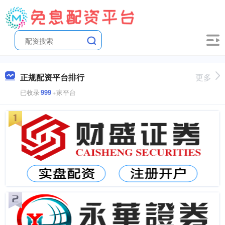
正规配资平台排行
更多
已收录
999
+家平台