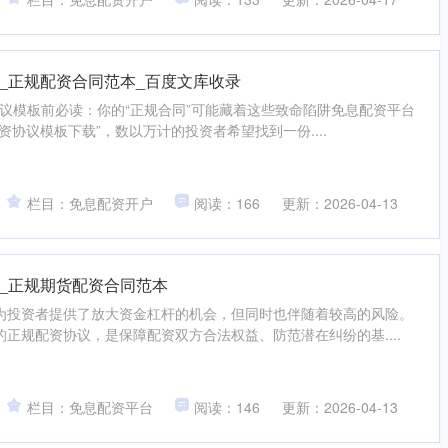
_正规配资合同范本_百度文库收录
协议模板前必读：你的“正规合同”可能藏着这些致命陷阱免息配资平台
资协议模板下载”，数以万计的投资者希望找到一份....
栏目：免息配资开户
阅读：166
更新：2026-04-13
_正规期货配资合同范本
为投资者提供了放大资金杠杆的机会，但同时也伴随着较高的风险。
正规配资协议，是保障配资双方合法权益、防范潜在纠纷的基....
栏目：免息配资平台
阅读：146
更新：2026-04-13