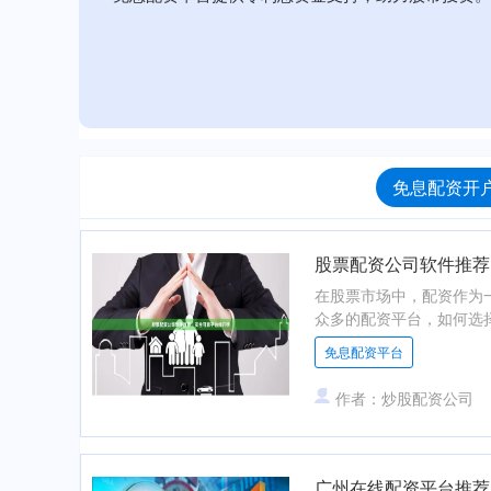
免息配资开户
股票配资公司软件推荐
在股票市场中，配资作为
众多的配资平台，如何选择
免息配资平台
作者：炒股配资公司
广州在线配资平台推荐