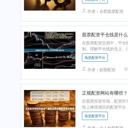
作者：合肥股票配资
股票配资平仓线是什么
在股票配资交易中，平仓
制。理解平仓线的含义、计
免息配资平台
作者：炒股配资
正规配资网站有哪些？
在股票投资市场，配资作
络上琳琅满目的配资平台，
免息配资平台
作者：个人炒股配资