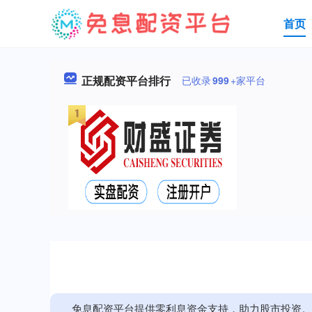
首页
正规配资平台排行
已收录
999
+家平台
免息配资平台提供零利息资金支持，助力股市投资。