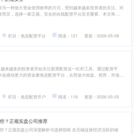
作为一种放大资金使用效率的方式，受到越来越多投资者的关注。对
而言，选择一家正规、安全的在线配资平台至关重要。本文将....
栏目：免息配资平台
阅读：121
更新：2026-05-08
，越来越多的投资者开始关注股票配资这一杠杆工具。通过配资平
金撬动更大的资金量免息配资平台，从而放大收益。然而，市场....
栏目：免息配资开户
阅读：118
更新：2026-05-05
些？正规实盘公司推荐
哪些？正规实盘公司深度解析与选择指南 在无锡这座经济活跃的城