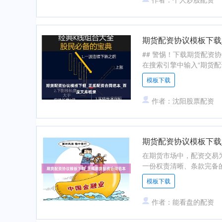
期货配资协议模板下载
## 警惕！下载期货配资
在搜索引擎中输入“期货配
模板下载
作者：沈阳股票配资
期货配资协议模板下载
在期货市场中，配资交易
一份权责清晰、条款完备的
模板下载
作者：能看盘的配资