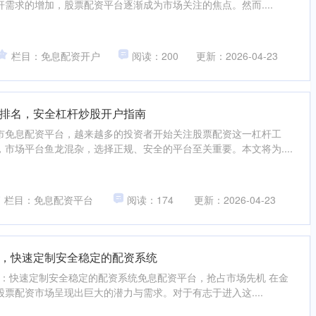
需求的增加，股票配资平台逐渐成为市场关注的焦点。然而....
栏目：免息配资开户
阅读：200
更新：2026-04-23
排名，安全杠杆炒股开户指南
市免息配资平台，越来越多的投资者开始关注股票配资这一杠杆工
市场平台鱼龙混杂，选择正规、安全的平台至关重要。本文将为....
栏目：免息配资平台
阅读：174
更新：2026-04-23
，快速定制安全稳定的配资系统
案：快速定制安全稳定的配资系统免息配资平台，抢占市场先机 在金
票配资市场呈现出巨大的潜力与需求。对于有志于进入这....