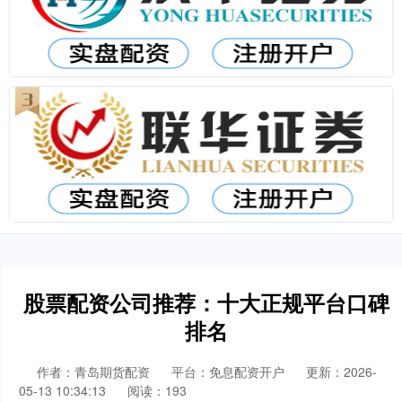
股票配资公司推荐：十大正规平台口碑
排名
作者：青岛期货配资
平台：免息配资开户
更新：2026-
05-13 10:34:13
阅读：193