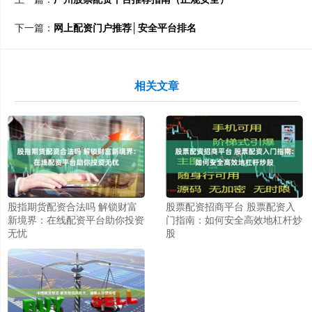
下一篇：
网上配资门户推荐│安全平台排名
相关文章
股指期货配资合法吗 解锁财富
股票配资招商平台 股票配资入
新境界：在线配资平台助你投资
门指南：如何安全高效地杠杆炒
无忧
股