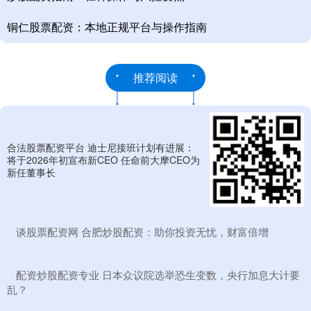
铜仁股票配资：本地正规平台与操作指南
推荐阅读
合法股票配资平台 迪士尼接班计划有进展：
将于2026年初宣布新CEO 任命前大摩CEO为
新任董事长
​谈股票配资网 合肥炒股配资：助你投资无忧，财富倍增
​配资炒股配资专业 日本众议院选举恐生变数，央行加息大计要
乱？