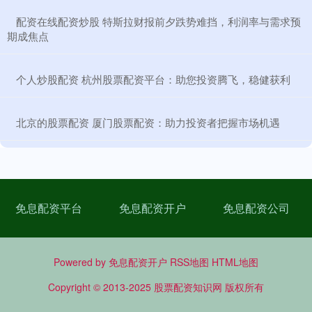
​配资在线配资炒股 特斯拉财报前夕跌势难挡，利润率与需求预
期成焦点
​个人炒股配资 杭州股票配资平台：助您投资腾飞，稳健获利
​北京的股票配资 厦门股票配资：助力投资者把握市场机遇
免息配资平台
免息配资开户
免息配资公司
Powered by
免息配资开户
RSS地图
HTML地图
Copyright
© 2013-2025
股票配资知识网
版权所有