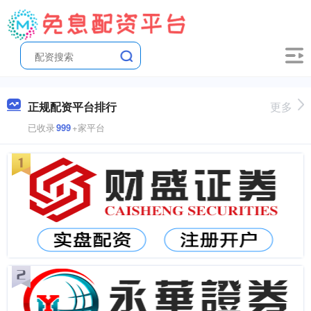
正规配资平台排行
更多
已收录
999
+家平台