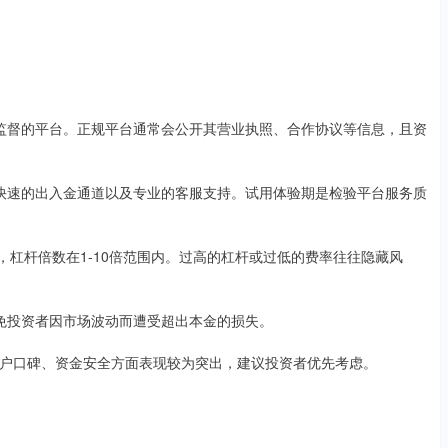
机构监督的平台。正规平台通常会公开其营业执照、合作协议等信息，且资
面、快速的出入金通道以及专业的客服支持。试用体验期是检验平台服务质
%之间，杠杆倍数在1-10倍范围内。过高的杠杆或过低的费率往往隐藏风
，避免投资者因市场波动而遭受超出本金的损失。
在用户口碑、资金安全方面表现较为突出，建议投资者优先考虑。