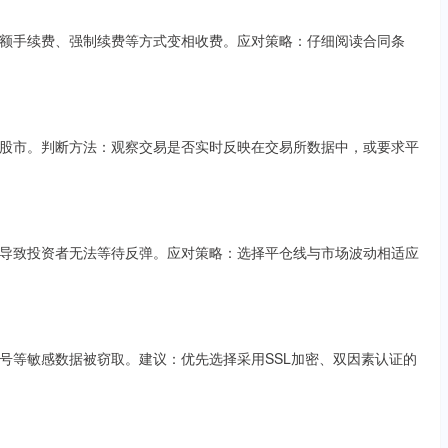
过高额手续费、强制续费等方式变相收费。应对策略：仔细阅读合同条
股市。判断方法：观察交易是否实时反映在交易所数据中，或要求平
，导致投资者无法等待反弹。应对策略：选择平仓线与市场波动相适应
号等敏感数据被窃取。建议：优先选择采用SSL加密、双因素认证的