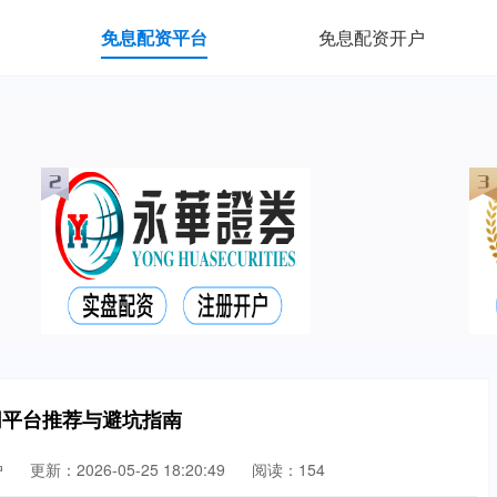
免息配资平台
免息配资开户
网平台推荐与避坑指南
户
更新：2026-05-25 18:20:49
阅读：154