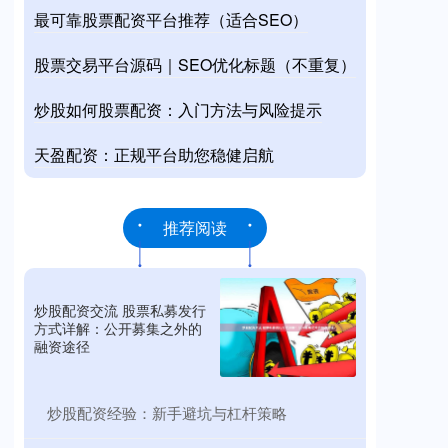
最可靠股票配资平台推荐（适合SEO）
股票交易平台源码｜SEO优化标题（不重复）
炒股如何股票配资：入门方法与风险提示
天盈配资：正规平台助您稳健启航
推荐阅读
炒股配资交流 股票私募发行
方式详解：公开募集之外的
融资途径
​炒股配资经验：新手避坑与杠杆策略