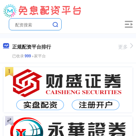
正规配资平台排行
更多
已收录
999
+家平台