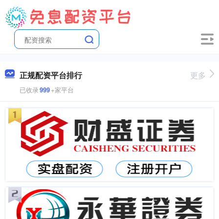
正规配资平台排行
更多
已收录
999
+家平台