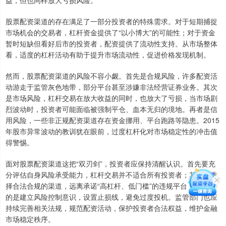
益，但也同样放大亏损风险。
股票配资渠道的存在满足了一部分投资者的特殊需求。对于短期捕捉
市场机会的交易者，杠杆资金提供了“以小博大”的可能性；对于资金
暂时短缺但看好后市的投资者，配资提供了流动性支持。从市场整体
看，适度的杠杆活动有助于提升市场流动性，促进价格发现机制。
然而，股票配资渠道的风险不容小觑。首先是合规风险，许多配资活
动游走于监管灰色地带，部分平台甚至涉嫌非法经营证券业务。其次
是市场风险，杠杆交易在放大收益的同时，也放大了亏损，当市场剧
烈波动时，投资者可能面临被强制平仓、血本无归的境地。再者是信
用风险，一些非正规配资渠道存在资金挪用、平台跑路等隐患。2015
年股市异常波动的教训犹在眼前，过度杠杆化对市场稳定性的冲击值
得警惕。
面对股票配资渠道这把“双刃剑”，投资者应保持清醒认识。首先要充
分评估自身风险承受能力，杠杆交易并不适合所有投资者；其次要选
择合法合规的渠道，远离承诺“高杠杆、低门槛”的违规平台；最重要
的是建立风险控制意识，设置止损线，避免过度投机。监管部门也应
持续完善相关法规，规范配资活动，保护投资者合法权益，维护金融
市场稳定秩序。