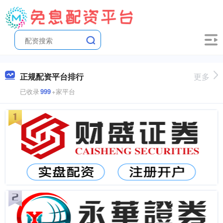
正规配资平台排行
更多
已收录
999
+家平台